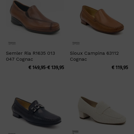
Semler Ria R1635 013
Sioux Campina 63112
047 Cognac
Cognac
Prijsklasse:
€
149,95
-
€
139,95
€
119,95
€ 139,95
tot
€ 149,95