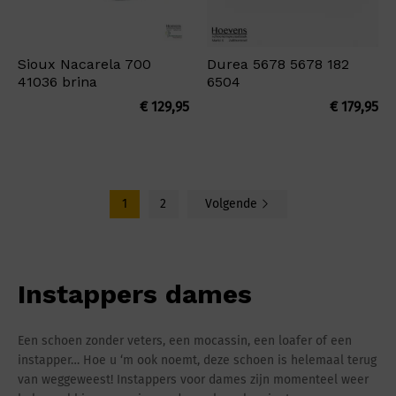
Sioux Nacarela 700
Durea 5678 5678 182
41036 brina
6504
€
129,95
€
179,95
1
2
Volgende
Instappers dames
Een schoen zonder veters, een mocassin, een loafer of een
instapper… Hoe u ‘m ook noemt, deze schoen is helemaal terug
van weggeweest! Instappers voor dames zijn momenteel weer