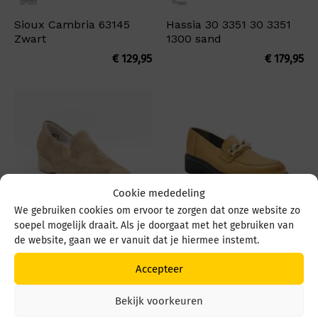
Sioux Cambria 63145
Hassia 30 3351 30 3351
Zwart
1300 sand
€
129,95
€
179,95
Cookie mededeling
We gebruiken cookies om ervoor te zorgen dat onze website zo
soepel mogelijk draait. Als je doorgaat met het gebruiken van
Semler Ria R1635 296
Durea 5748 5748 092
de website, gaan we er vanuit dat je hiermee instemt.
943 taupe
0122 Camel
Accepteer
€
149,95
€
229,95
Bekijk voorkeuren