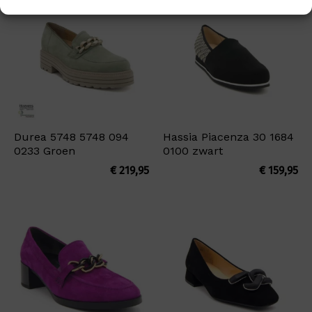
Durea 5748 5748 094
Hassia Piacenza 30 1684
0233 Groen
0100 zwart
€
219,95
€
159,95