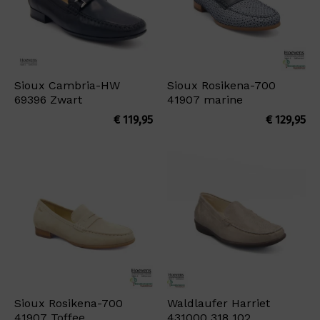
Sioux Cambria-HW
Sioux Rosikena-700
69396 Zwart
41907 marine
€
119,95
€
129,95
Sioux Rosikena-700
Waldlaufer Harriet
41907 Toffee
431000 318 102