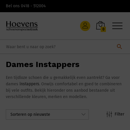
Skip
Bel ons 0418 - 512004
to
content
0
Dames Instappers
Een tijdloze schoen die u gemakkelijk even aantrekt? Ga voor
dames
instappers
. Onwijs comfortabel en goed te combineren
bij vele outfits. Bekijk hieronder ons aanbod bestaande uit
verschillende kleuren, merken en modellen.
Filter
Sorteren op nieuwste