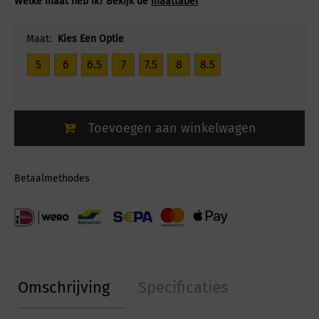
Welke maat heb ik? Bekijk de
maattabel
Maat:
Kies Een Optie
5
6
6.5
7
7.5
8
8.5
Toevoegen aan winkelwagen
Betaalmethodes
Omschrijving
Specificaties