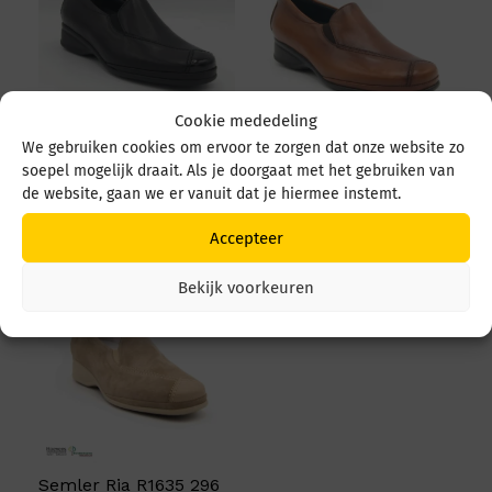
Cookie mededeling
We gebruiken cookies om ervoor te zorgen dat onze website zo
Semler Ria R1635 118
Semler Ria R1635 013
soepel mogelijk draait. Als je doorgaat met het gebruiken van
001 Zwart
047 Cognac
de website, gaan we er vanuit dat je hiermee instemt.
Prijs
€
149,95
€
149,95
-
€
139,95
€ 139
Accepteer
tot
€ 149
Bekijk voorkeuren
Semler Ria R1635 296