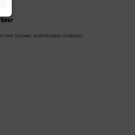
rkeer
en met blauwe, onderbroken blokken):