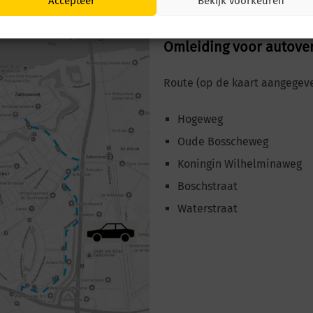
Accepteer
Bekijk voorkeuren
Omleiding voor autove
Route (op de kaart aangegev
Hogeweg
Oude Bosscheweg
Koningin Wilhelminaweg
Boschstraat
Waterstraat