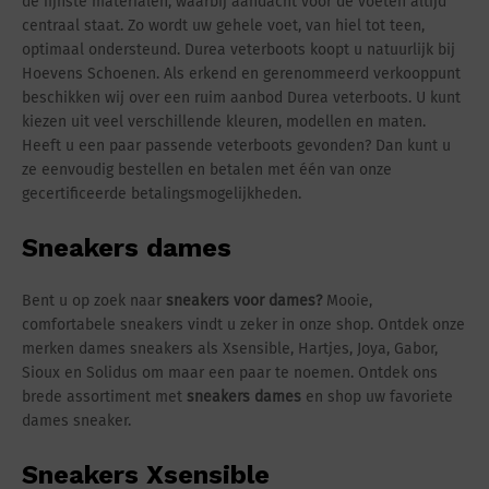
de fijnste materialen, waarbij aandacht voor de voeten altijd
centraal staat. Zo wordt uw gehele voet, van hiel tot teen,
optimaal ondersteund. Durea veterboots koopt u natuurlijk bij
Hoevens Schoenen. Als erkend en gerenommeerd verkooppunt
beschikken wij over een ruim aanbod Durea veterboots. U kunt
kiezen uit veel verschillende kleuren, modellen en maten.
Heeft u een paar passende veterboots gevonden? Dan kunt u
ze eenvoudig bestellen en betalen met één van onze
gecertificeerde betalingsmogelijkheden.
Sneakers dames
Bent u op zoek naar
sneakers voor dames?
Mooie,
comfortabele sneakers vindt u zeker in onze shop. Ontdek onze
merken dames sneakers als Xsensible, Hartjes, Joya, Gabor,
Sioux en Solidus om maar een paar te noemen. Ontdek ons
brede assortiment met
sneakers dames
en shop uw favoriete
dames sneaker.
Sneakers Xsensible