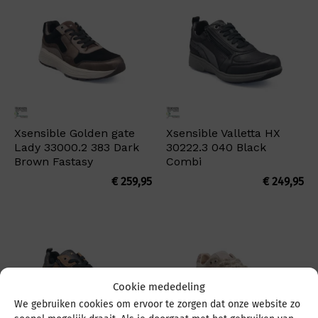
Xsensible Golden gate
Xsensible Valletta HX
Lady 33000.2 383 Dark
30222.3 040 Black
Brown Fastasy
Combi
€
259,95
€
249,95
Cookie mededeling
We gebruiken cookies om ervoor te zorgen dat onze website zo