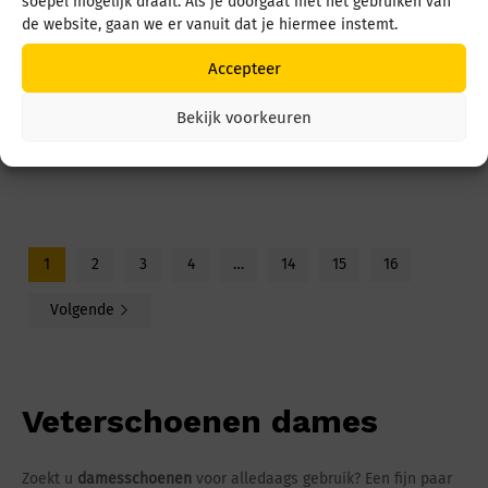
soepel mogelijk draait. Als je doorgaat met het gebruiken van
de website, gaan we er vanuit dat je hiermee instemt.
Accepteer
Xsensible SWX19
Xsensible Liberty
32004.3 080 Black
33014.4 530 Taupe
Combi
Combi
Bekijk voorkeuren
€
259,95
€
269,95
1
2
3
4
…
14
15
16
Volgende
Veterschoenen dames
Zoekt u
damesschoenen
voor alledaags gebruik? Een fijn paar