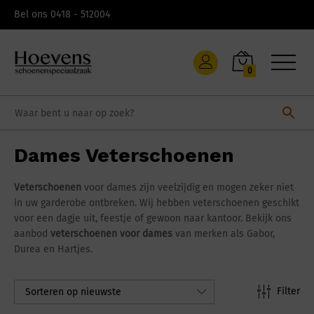
Skip
Bel ons 0418 - 512004
to
content
0
Dames Veterschoenen
Veterschoenen
voor dames zijn veelzijdig en mogen zeker niet
in uw garderobe ontbreken. Wij hebben veterschoenen geschikt
voor een dagje uit, feestje of gewoon naar kantoor. Bekijk ons
aanbod
veterschoenen voor dames
van merken als Gabor,
Durea en Hartjes.
Filter
Sorteren op nieuwste