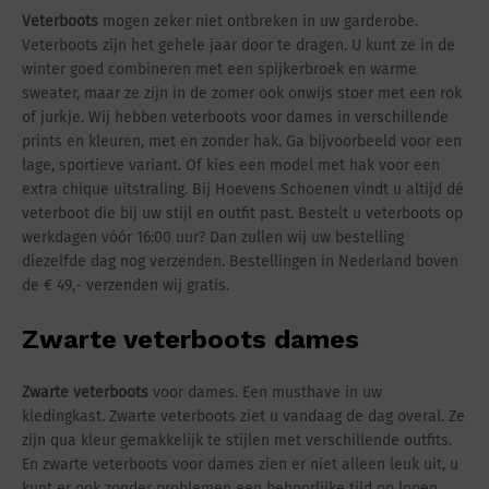
Veterboots
mogen zeker niet ontbreken in uw garderobe.
Veterboots zijn het gehele jaar door te dragen. U kunt ze in de
winter goed combineren met een spijkerbroek en warme
sweater, maar ze zijn in de zomer ook onwijs stoer met een rok
of jurkje. Wij hebben veterboots voor dames in verschillende
prints en kleuren, met en zonder hak. Ga bijvoorbeeld voor een
lage, sportieve variant. Of kies een model met hak voor een
extra chique uitstraling. Bij Hoevens Schoenen vindt u altijd dé
veterboot die bij uw stijl en outfit past. Bestelt u veterboots op
werkdagen vóór 16:00 uur? Dan zullen wij uw bestelling
diezelfde dag nog verzenden. Bestellingen in Nederland boven
de € 49,- verzenden wij gratis.
Zwarte veterboots dames
Zwarte veterboots
voor dames. Een musthave in uw
kledingkast. Zwarte veterboots ziet u vandaag de dag overal. Ze
zijn qua kleur gemakkelijk te stijlen met verschillende outfits.
En zwarte veterboots voor dames zien er niet alleen leuk uit, u
kunt er ook zonder problemen een behoorlijke tijd op lopen.