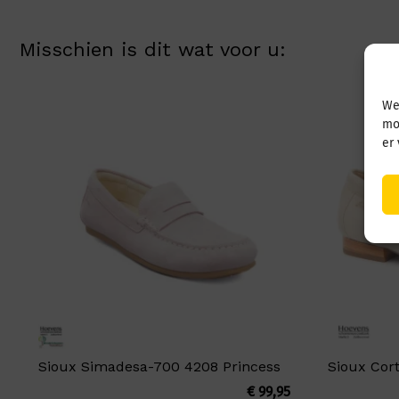
Misschien is dit wat voor u:
We
mo
er
Sioux Simadesa-700 4208 Princess
Sioux Cort
€
99,95