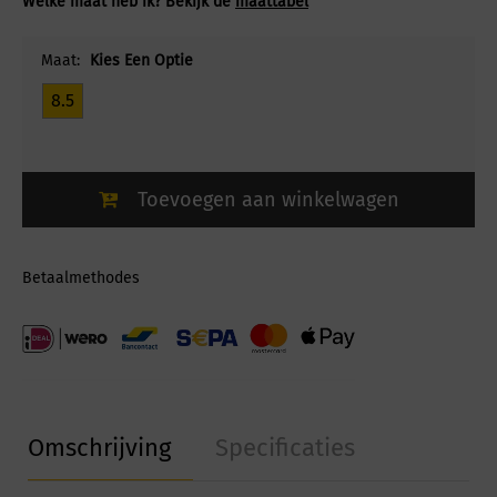
Welke maat heb ik? Bekijk de
maattabel
Maat:
Kies Een Optie
8.5
Toevoegen aan winkelwagen
Betaalmethodes
Omschrijving
Specificaties