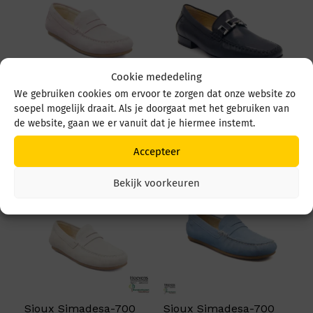
Cookie mededeling
We gebruiken cookies om ervoor te zorgen dat onze website zo
Sioux Simadesa-700
Sioux Cambria-HW
soepel mogelijk draait. Als je doorgaat met het gebruiken van
4208 Princess
69396 Zwart
de website, gaan we er vanuit dat je hiermee instemt.
€
99,95
€
119,95
Accepteer
Bekijk voorkeuren
Sioux Simadesa-700
Sioux Simadesa-700