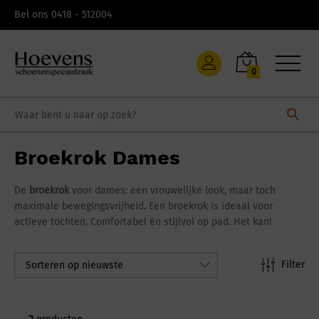
Skip
Bel ons 0418 - 512004
to
content
0
Broekrok Dames
De
broekrok
voor dames: een vrouwelijke look, maar toch
maximale bewegingsvrijheid. Een broekrok is ideaal voor
actieve tochten. Comfortabel én stijlvol op pad. Het kan!
Filter
Sorteren op nieuwste