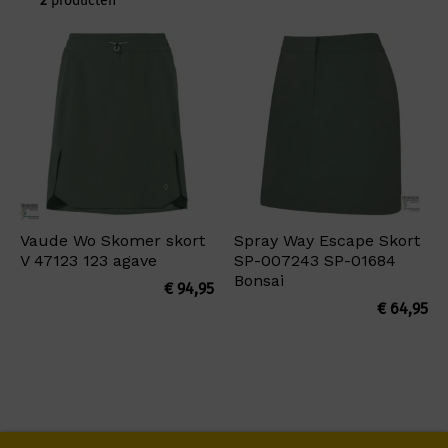
2
producten
Vaude Wo Skomer skort
Spray Way Escape Skort
V 47123 123 agave
SP-007243 SP-01684
Bonsai
€
94,95
€
64,95