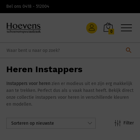
Skip
Bel ons 0418 - 512004
to
content
0
Heren Instappers
Instappers voor heren
zien er modieus uit en zijn erg makkelijk
aan te trekken. Perfect dus als u vaak haast heeft. Bekijk direct
onze collectie instappers voor heren in verschillende kleuren
en modellen.
Filter
Sorteren op nieuwste