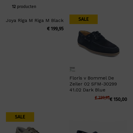
12
producten
SALE
Joya Riga M Riga M Black
€
199,95
Floris v Bommel De
Zeiler 02 SFM-30299
41.02 Dark Blue
€
239,95
€
150,00
SALE