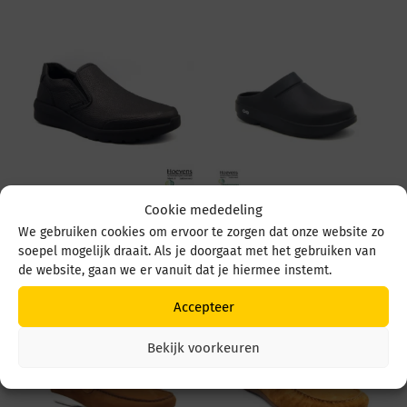
Cookie mededeling
Mephisto Will Will
OOfos OOcloog 1200
Oregon Zwart
Zwart
We gebruiken cookies om ervoor te zorgen dat onze website zo
soepel mogelijk draait. Als je doorgaat met het gebruiken van
€
204,95
€
69,95
de website, gaan we er vanuit dat je hiermee instemt.
Accepteer
Bekijk voorkeuren