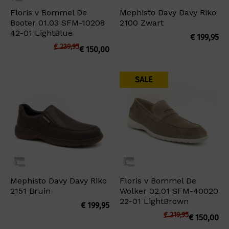
Floris v Bommel De
Mephisto Davy Davy Riko
Booter 01.03 SFM-10208
2100 Zwart
42-01 LightBlue
€
199,95
€
239,95
€
150,00
SALE
Mephisto Davy Davy Riko
Floris v Bommel De
2151 Bruin
Wolker 02.01 SFM-40020
22-01 LightBrown
€
199,95
€
219,95
€
150,00