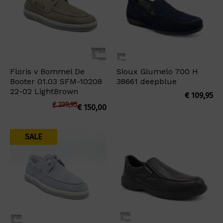
Floris v Bommel De
Sioux Giumelo 700 H
Booter 01.03 SFM-10208
38661 deepblue
22-02 LightBrown
€
109,95
€
239,95
€
150,00
SALE