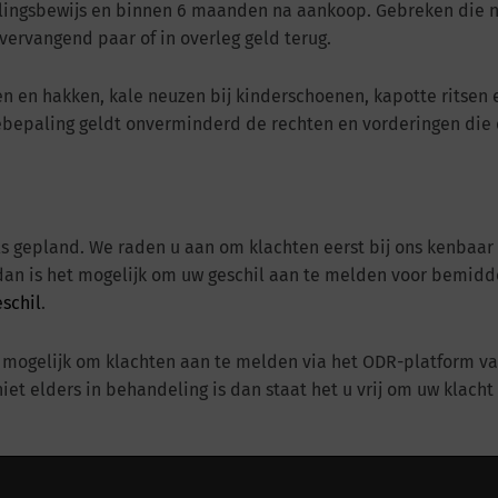
lingsbewijs en binnen 6 maanden na aankoop. Gebreken die ni
 vervangend paar of in overleg geld terug.
olen en hakken, kale neuzen bij kinderschoenen, kapotte ritse
tiebepaling geldt onverminderd de rechten en vorderingen die
als gepland. We raden u aan om klachten eerst bij ons kenbaa
g, dan is het mogelijk om uw geschil aan te melden voor bemid
schil
.
k mogelijk om klachten aan te melden via het ODR-platform v
et elders in behandeling is dan staat het u vrij om uw klach