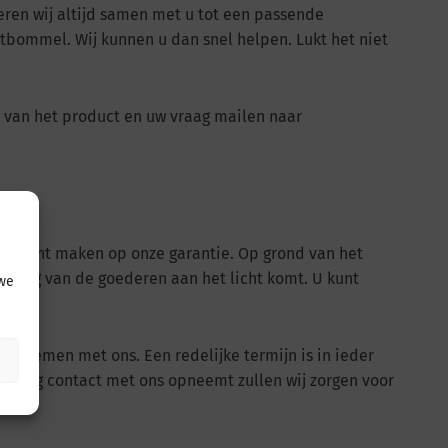
ren wij altijd samen met u tot een passende
ltbommel. Wij kunnen u dan snel helpen. Lukt het niet
o van het product en uw vraag mailen naar
raak kunt maken op onze garantie. Op grond van het
vering van de goederen aan het licht komt. U kunt
 we
te nemen met ons. Een redelijke termijn is in ieder
ijdig contact met ons opneemt zullen wij zorgen voor