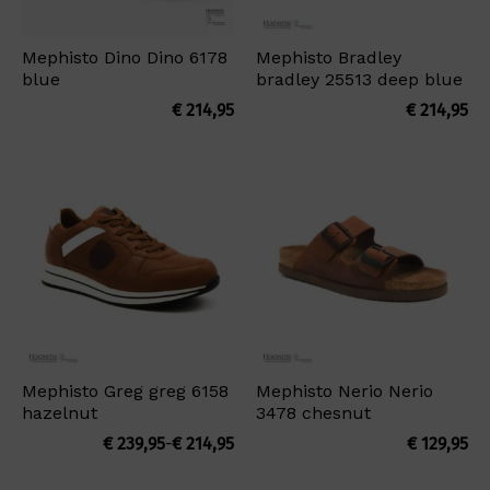
Mephisto Dino Dino 6178
Mephisto Bradley
blue
bradley 25513 deep blue
€
214,95
€
214,95
Mephisto Greg greg 6158
Mephisto Nerio Nerio
hazelnut
3478 chesnut
Prijsklasse:
€
239,95
-
€
214,95
€
129,95
€ 214,95
tot