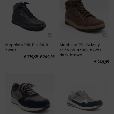
Mephisto Pitt Pitt 3619
Mephisto Pitt Grizzly
Zwart
4265 p5145894 52251
dark brown
Prijsklasse:
€
279,95
-
€
249,95
€ 249,95
€
249,95
tot
€ 279,95