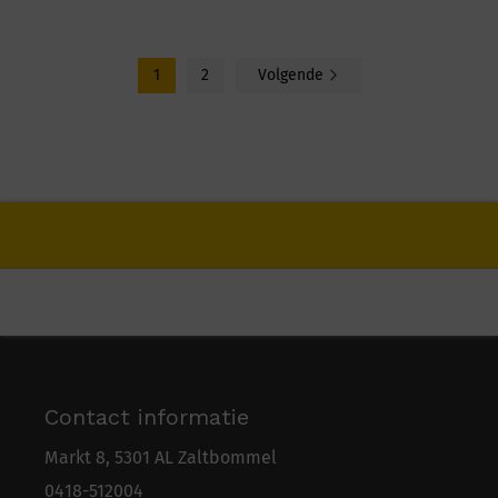
€ 239,95
1
2
Volgende
Contact informatie
Markt 8, 5301 AL Zaltbommel
0418-5
1
2004