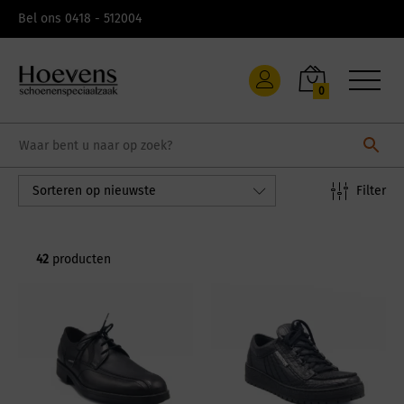
Skip
Bel ons 0418 - 512004
to
content
0
Filter
Sorteren op nieuwste
42
producten