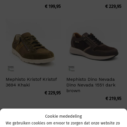
€
199,95
€
229,95
Mephisto Kristof Kristof
Mephisto Dino Nevada
3694 Khaki
Dino Nevada 1551 dark
brown
€
229,95
€
219,95
Cookie mededeling
We gebruiken cookies om ervoor te zorgen dat onze website zo