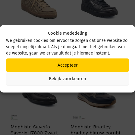
Cookie mededeling
Mephisto Rainbow
Mephisto Rainbow
We gebruiken cookies om ervoor te zorgen dat onze website zo
Rainbow Taupe
Rainbow Zwart
soepel mogelijk draait. Als je doorgaat met het gebruiken van
de website, gaan we er vanuit dat je hiermee instemt.
€
199,95
€
199,95
Accepteer
Bekijk voorkeuren
Mephisto Saverio
Mephisto Bradley
Saverio 17800 Zwart
bradley blauw combi