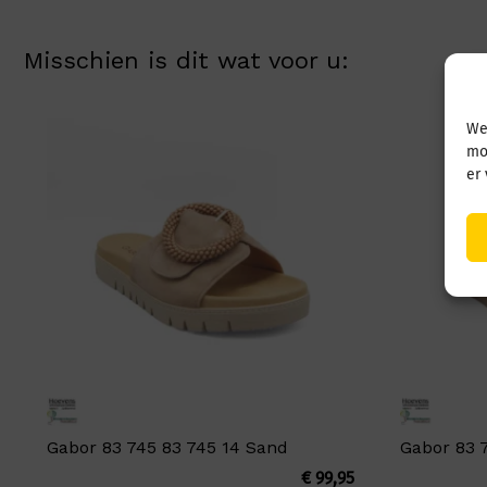
Misschien is dit wat voor u:
We
mo
er
Gabor 83 745 83 745 14 Sand
Gabor 83 
€
99,95