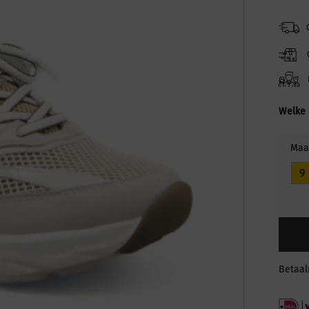
Welke 
Maa
9
Betaa