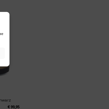
 we
chwarz
€
99,95