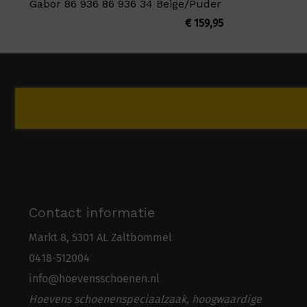
Gabor 86 936 86 936 34 Beige/Puder
€
159,95
Contact informatie
Markt 8, 5301 AL Zaltbommel
0418-5
1
2004
info@hoevensschoenen.nl
Hoevens schoenenspeciaalzaak, hoogwaardige