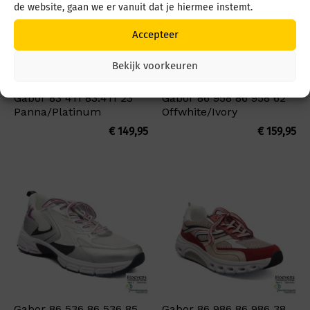
de website, gaan we er vanuit dat je hiermee instemt.
Accepteer
Bekijk voorkeuren
Gabor 83 411 83.411 23
Gabor 86 958 86 958 62
Panna/Platinum
Offwhite/Ivory
€
149,95
€
159,95
Gabor 86 536 86 536 85
Gabor 86 986 86 986 38