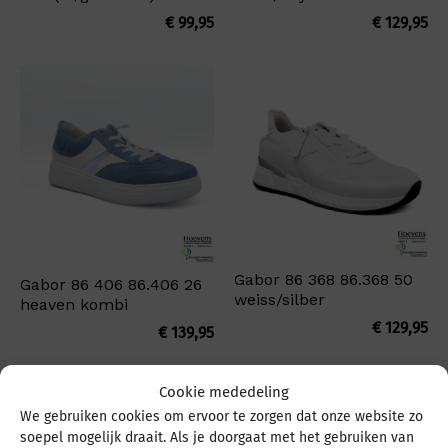
€
99,95
€
129,95
Gabor 86 368 86.368 50
Gabor 86 406 86.406 26
weiss/silber
heaven kombi
€
129,95
€
139,95
Cookie mededeling
We gebruiken cookies om ervoor te zorgen dat onze website zo
soepel mogelijk draait. Als je doorgaat met het gebruiken van