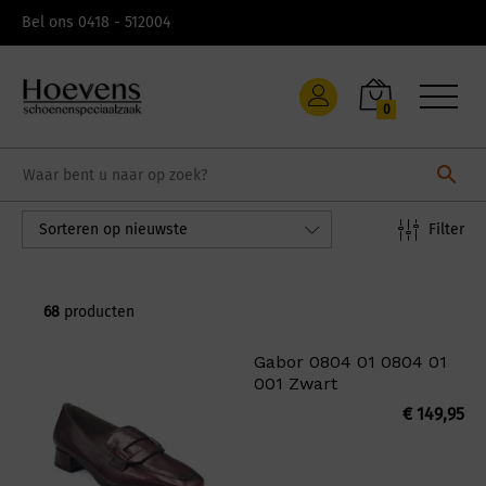
Skip
Bel ons 0418 - 512004
to
content
0
Filter
Sorteren op nieuwste
68
producten
Gabor 0804 01 0804 01
001 Zwart
€
149,95