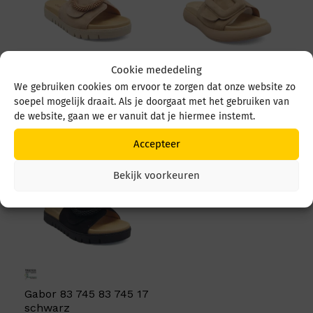
Cookie mededeling
We gebruiken cookies om ervoor te zorgen dat onze website zo
Gabor 83 745 83 745 14
Gabor 83 751 83 751 18
soepel mogelijk draait. Als je doorgaat met het gebruiken van
Sand
Peanut
de website, gaan we er vanuit dat je hiermee instemt.
€
99,95
€
99,95
Accepteer
Bekijk voorkeuren
Gabor 83 745 83 745 17
schwarz