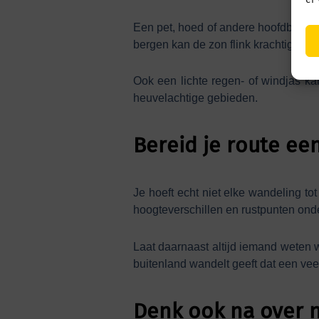
Een pet, hoed of andere hoofdbedekki
bergen kan de zon flink krachtig zij
Ook een lichte regen- of windjas k
heuvelachtige gebieden.
Bereid je route ee
Je hoeft echt niet elke wandeling to
hoogteverschillen en rustpunten ond
Laat daarnaast altijd iemand weten w
buitenland wandelt geeft dat een veel
Denk ook na over n