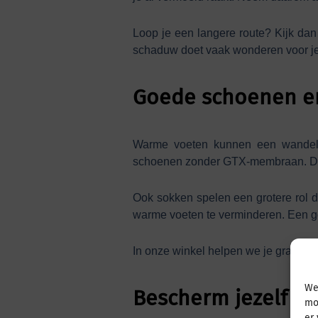
Loop je een langere route? Kijk dan
schaduw doet vaak wonderen voor je
Goede schoenen en
Warme voeten kunnen een wandelin
schoenen zonder GTX-membraan. Deze
Ook sokken spelen een grotere rol 
warme voeten te verminderen. Een go
In onze winkel helpen we je graag 
We
Bescherm jezelf te
mo
er