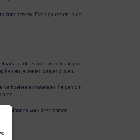
ment kunt nemen. Even pauzeren in de
laars in de zomer voor luchtigere
kan en je voeten droger blijven.
le verkoelende materialen helpen om
laren.
n en plannen voor deze zomer.
 we