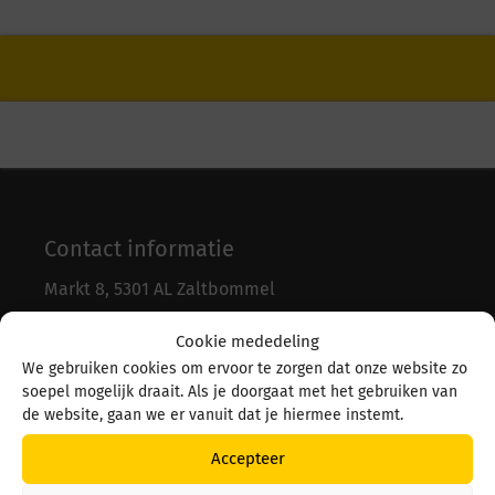
Contact informatie
Markt 8, 5301 AL Zaltbommel
0418-5
1
2004
Cookie mededeling
info@hoevensschoenen.nl
We gebruiken cookies om ervoor te zorgen dat onze website zo
Hoevens schoenenspeciaalzaak, hoogwaardige
soepel mogelijk draait. Als je doorgaat met het gebruiken van
schoenen voor elke voet.
de website, gaan we er vanuit dat je hiermee instemt.
Accepteer