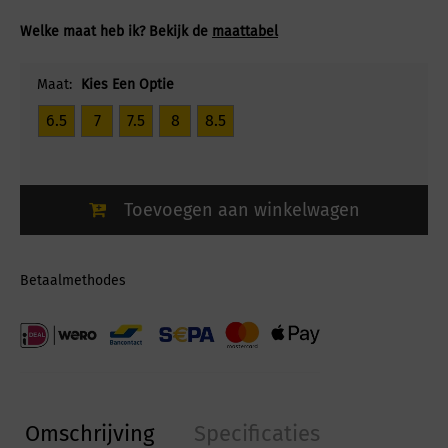
Welke maat heb ik? Bekijk de
maattabel
Maat:
Kies Een Optie
6.5
7
7.5
8
8.5
Toevoegen aan winkelwagen
Betaalmethodes
Omschrijving
Specificaties