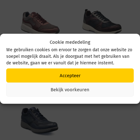
Cookie mededeling
We gebruiken cookies om ervoor te zorgen dat onze website zo
soepel mogelijk draait. Als je doorgaat met het gebruiken van
Xsensible Golden gate
Xsensible Pula HX
Lady 33000.2 748
30230.3 748 Bordeaux
de website, gaan we er vanuit dat je hiermee instemt.
Bordeaux Fantasy
Fantasy
Accepteer
€
259,95
€
249,95
Bekijk voorkeuren