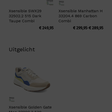
Xsensible SWX29
Xsensible Manhattan H
32502.2 515 Dark
33204.4 869 Carbon
Taupe Combi
Combi
Prijs
€
249,95
€
299,95
-
€
289,95
€ 289
tot
€ 299
Uitgelicht
Xsensible Golden Gate