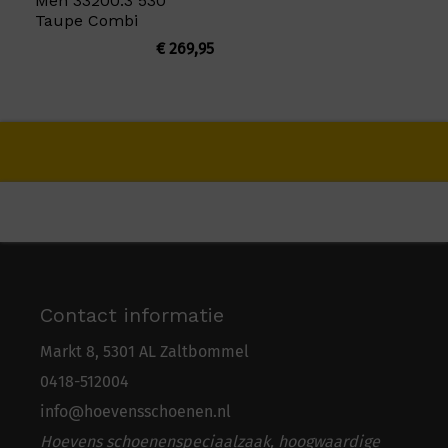
Men 33200.3 530
Taupe Combi
€
269,95
Contact informatie
Markt 8, 5301 AL Zaltbommel
0418-5
1
2004
info@hoevensschoenen.nl
Hoevens schoenenspeciaalzaak, hoogwaardige