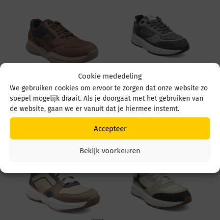
Cookie mededeling
We gebruiken cookies om ervoor te zorgen dat onze website zo
Xsensible SWX14
Xsensible Manhattan H
soepel mogelijk draait. Als je doorgaat met het gebruiken van
30088.2 360 Dark
33204.4 836 Dark Grey
Brown Combi
Combi
de website, gaan we er vanuit dat je hiermee instemt.
€
249,95
€
299,95
Accepteer
Bekijk voorkeuren