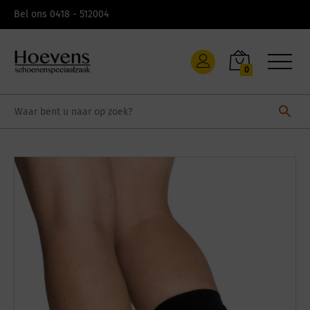
Skip
Bel ons 0418 - 512004
to
content
0