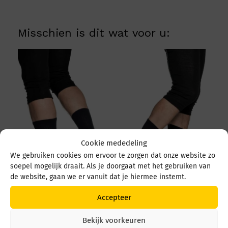
Misschien is dit wat voor u:
Cookie mededeling
We gebruiken cookies om ervoor te zorgen dat onze website zo
soepel mogelijk draait. Als je doorgaat met het gebruiken van
de website, gaan we er vanuit dat je hiermee instemt.
Woolpower Socks 200
Woolpower Socks 200
Accepteer
8412 Dark Navy
8412 Black
€
19,95
€
19,95
Bekijk voorkeuren