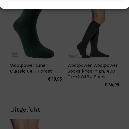
Woolpower Liner
Woolpower Woolpower
Classic 8411 Forest
Socks knee-high, 400
G/m2 8484 Black
€
19,95
€
34,95
Uitgelicht