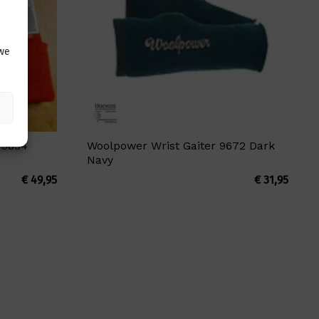
 we
 9854
Woolpower Wrist Gaiter 9672 Dark
Navy
€
49,95
€
31,95