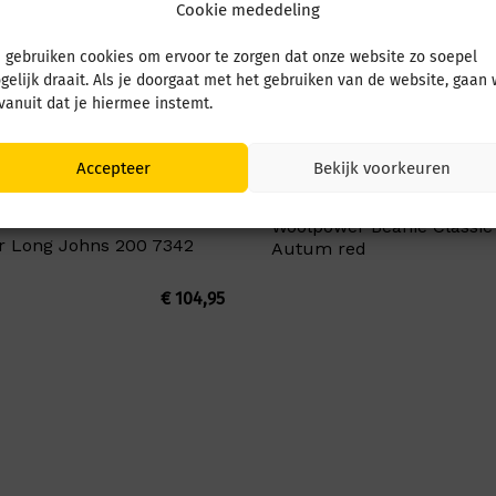
Cookie mededeling
 gebruiken cookies om ervoor te zorgen dat onze website zo soepel
gelijk draait. Als je doorgaat met het gebruiken van de website, gaan
 vanuit dat je hiermee instemt.
Accepteer
Bekijk voorkeuren
Woolpower Beanie Classic
 Long Johns 200 7342
Autum red
€
104,95