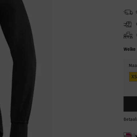
Welke 
Maa
XS
Betaa