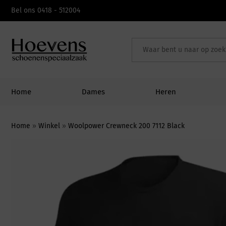
Skip
Bel ons 0418 - 512004
to
content
Home
Dames
Heren
Home
»
Winkel
»
Woolpower Crewneck 200 7112 Black