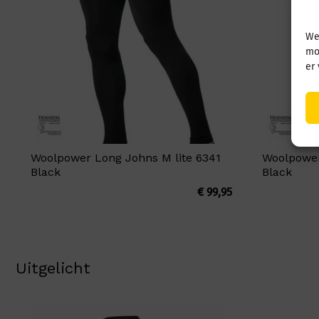
We
mo
er
Woolpower Long Johns M lite 6341
Woolpower
Black
Black
€
99,95
Uitgelicht