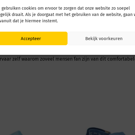
gonomisch design en hoogwaardige materialen. Veel modellen
 gebruiken cookies om ervoor te zorgen dat onze website zo soepel
len. Daarnaast zorgen slimme details, zoals verstelbare sluit
gelijk draait. Als je doorgaat met het gebruiken van de website, gaan
 vanuit dat je hiermee instemt.
schoenen die niet alleen comfortabel zijn, maar er ook stijlvo
Accepteer
Bekijk voorkeuren
k.
rvaar zelf waarom zoveel mensen fan zijn van dit comfortabel