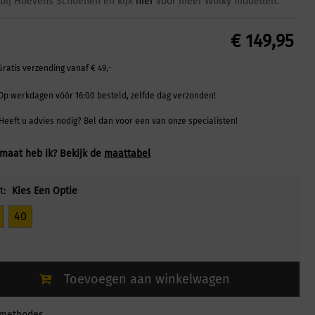
bij Hoevens Schoenen en kijk
hier
voor meer Wolky modellen.
€
149,95
Gratis verzending vanaf € 49,-
Op werkdagen vóór 16:00 besteld, zelfde dag verzonden!
Heeft u advies nodig? Bel dan voor een van onze specialisten!
maat heb ik? Bekijk de
maattabel
t:
Kies Een Optie
40
Toevoegen aan winkelwagen
lmethodes