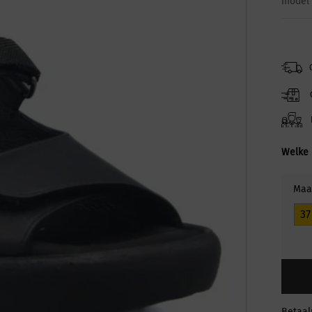
model 
Welke 
Maa
37
Betaa