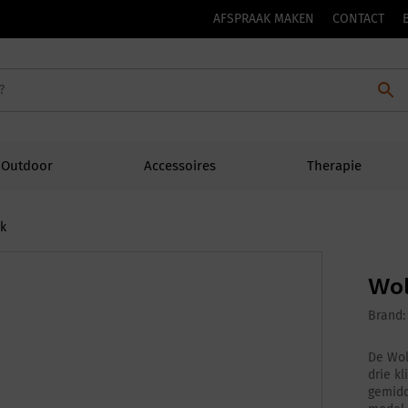
AFSPRAAK MAKEN
CONTACT
Outdoor
Accessoires
Therapie
ck
Wol
Brand
De Wol
drie k
gemidd