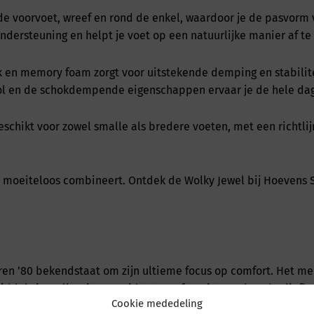
de voorvoet, wreef en rond de enkel, waardoor je de pasvorm v
dersteuning en helpt je voet op een natuurlijke manier af te 
 memory foam zorgt voor uitstekende demping en stabiliteit,
ol en de schokdempende eigenschappen ervaar je de hele dag do
eschikt voor zowel smalle als bredere voeten, met een richtli
it moeiteloos combineert. Ontdek de Wolky Jewel bij Hoevens 
ren ’80 bekendstaat om zijn ultieme focus op comfort. Het me
iddels is Wolky uitgegroeid tot een favoriet merk onder lie
Cookie mededeling