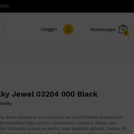
BLOG
Inloggen
0
ky Jewel 03204 000 Black
:
Wolky
ky Jewel sandaal is een iconische en comfortabele sandaal met
littenbandsluitingen en een uitneembaar voetbed. Ideaal voor
led tot brede voeten en perfect voor dagelijks gebruik. Ontdek dit