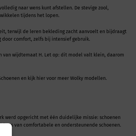
olledig naar wens kunt afstellen. De stevige zool,
wikkelen tijdens het lopen.
 terwijl de leren bekleding zacht aanvoelt en bijdraagt
or comfort, zelfs bij intensief gebruik.
jn van wijdtemaat H. Let op: dit model valt klein, daarom
Schoenen en kijk
hier
voor meer Wolky modellen.
rk werd opgericht met één duidelijke missie: schoenen
fhebbers van comfortabele en ondersteunende schoenen.