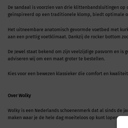
De sandaal is voorzien van drie klittenbandsluitingen op 
geïnspireerd op een traditionele klomp, biedt optimale on
Het uitneembare anatomisch gevormde voetbed met kurk en
aan een prettig voetklimaat. Dankzij de rocker bottom zo
De Jewel staat bekend om zijn veelzijdige pasvorm en is g
adviseren wij om een maat groter te bestellen.
Kies voor een bewezen klassieker die comfort en kwalite
Over Wolky
Wolky is een Nederlands schoenenmerk dat al sinds de ja
maken waar je de hele dag moeiteloos op kunt lopen. Inm