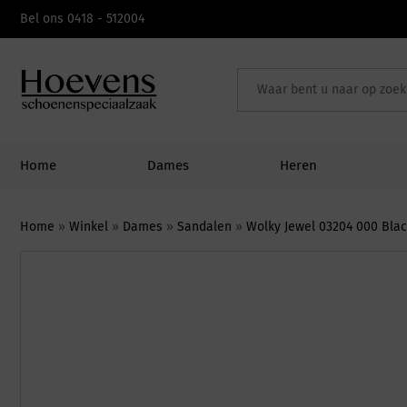
Skip
Bel ons 0418 - 512004
to
content
Home
Dames
Heren
Home
»
Winkel
»
Dames
»
Sandalen
»
Wolky Jewel 03204 000 Bla