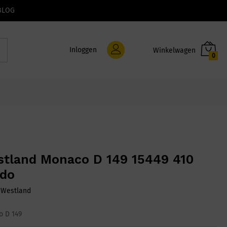
BLOG
Inloggen
0
tland Monaco D 149 15449 410
do
:
Westland
 D 149