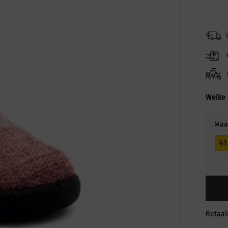
Welke 
Maa
41
Betaa