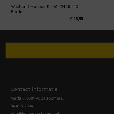
Westland Monaco D 149 15449 410
Bordo
€
48,95
Contact informatie
Markt 8, 5301 AL Zaltbommel
0418-5
1
2004
info@hoevensschoenen.nl