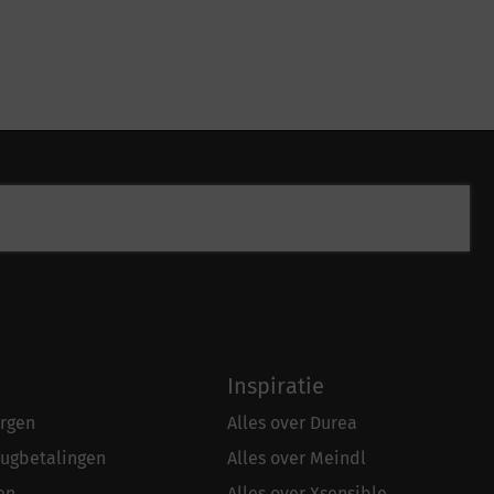
Inspiratie
rgen
Alles over Durea
rugbetalingen
Alles over Meindl
en
Alles over Xsensible