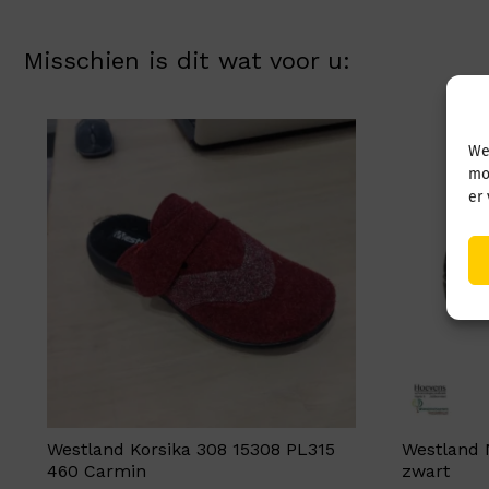
Misschien is dit wat voor u:
We
mo
er
Westland Korsika 308 15308 PL315
Westland 
460 Carmin
zwart