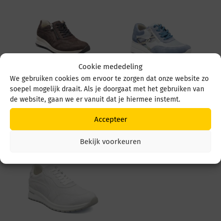
Cookie mededeling
We gebruiken cookies om ervoor te zorgen dat onze website zo
soepel mogelijk draait. Als je doorgaat met het gebruiken van
Waldlaufer Inessa
Waldlaufer Luana
928002 192 Brown
669K01 504 524 Jeans
de website, gaan we er vanuit dat je hiermee instemt.
Sky Blau
€
139,95
Accepteer
€
149,95
Bekijk voorkeuren