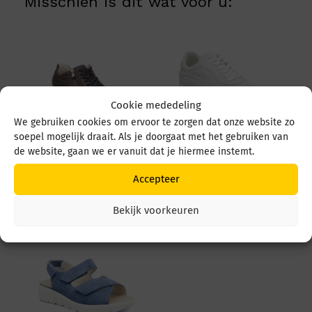
Misschien is dit wat voor u:
Cookie mededeling
We gebruiken cookies om ervoor te zorgen dat onze website zo
soepel mogelijk draait. Als je doorgaat met het gebruiken van
de website, gaan we er vanuit dat je hiermee instemt.
Waldlaufer Inessa
Waldlaufer Inessa
928002 192 Brown
928001 148 Offwhite
Accepteer
€
139,95
€
139,95
Bekijk voorkeuren