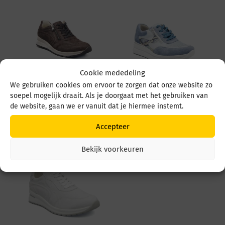
Cookie mededeling
We gebruiken cookies om ervoor te zorgen dat onze website zo
Waldlaufer Inessa
Waldlaufer Luana
soepel mogelijk draait. Als je doorgaat met het gebruiken van
928002 192 Brown
669K01 504 524 Jeans
de website, gaan we er vanuit dat je hiermee instemt.
Sky Blau
€
139,95
€
149,95
Accepteer
Bekijk voorkeuren