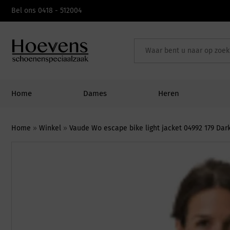
Skip
Bel ons 0418 - 512004
to
content
Home
Dames
Heren
Home
»
Winkel
»
Vaude Wo escape bike light jacket 04992 179 Dar