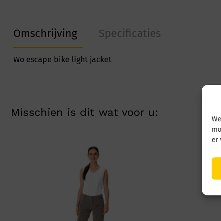
Omschrijving
Specificaties
Wo escape bike light jacket
Misschien is dit wat voor u:
We
mo
er