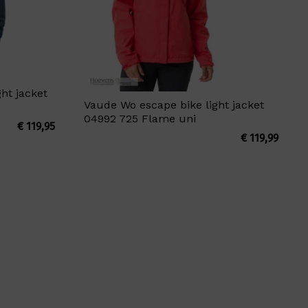
ht jacket
Vaude Wo escape bike light jacket
04992 725 Flame uni
€
119,95
€
119,99