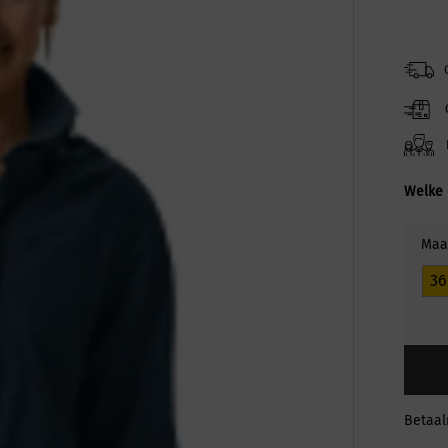
Welke 
Maa
36
Betaa