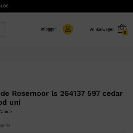
BLOG
Inloggen
0
de Rosemoor ls 264137 597 cedar
d uni
:
Vaude
or ls