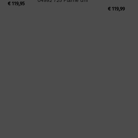
04992 725 Flame uni
€
119,95
€
119,99