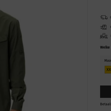
Welke 
Maa
XX
Betaa