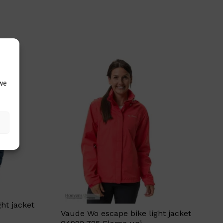
 we
ht jacket
Vaude Wo escape bike light jacket