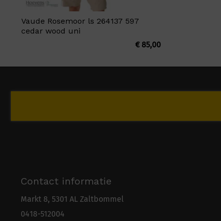
Vaude Rosemoor ls 264137 597
cedar wood uni
€
85,00
Contact informatie
Markt 8, 5301 AL Zaltbommel
0418-5
1
2004