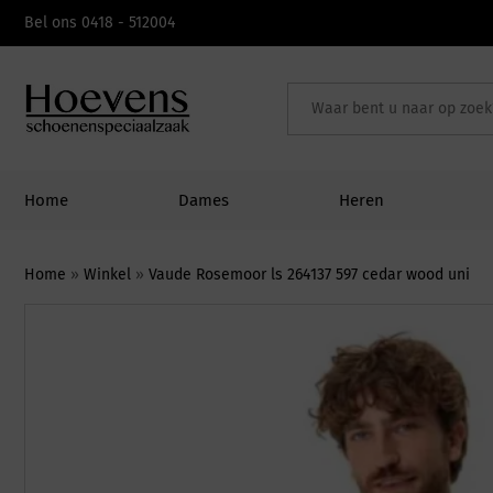
Skip
Bel ons 0418 - 512004
to
content
Home
Dames
Heren
Home
»
Winkel
»
Vaude Rosemoor ls 264137 597 cedar wood uni