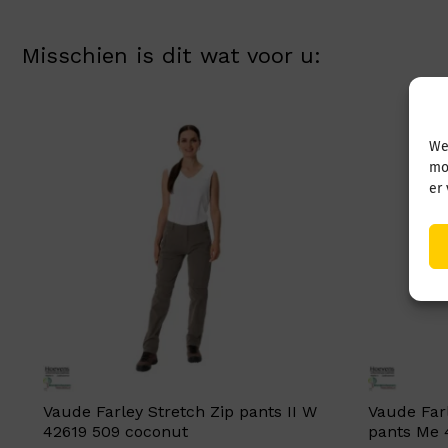
Misschien is dit wat voor u:
We
mo
er
Vaude Farley Stretch Zip pants II W
Vaude Farl
42619 509 coconut
pants Me 