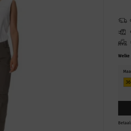
Welke 
Maa
36
Betaa