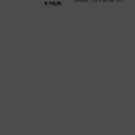
04992 725 Flame uni
€
119,95