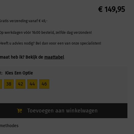
€
149,95
Gratis verzending vanaf € 49,-
Op werkdagen vóór 16:00 besteld, zelfde dag verzonden!
Heeft u advies nodig? Bel dan voor een van onze specialisten!
maat heb ik? Bekijk de
maattabel
t:
Kies Een Optie
38
42
44
46
Toevoegen aan winkelwagen
lmethodes