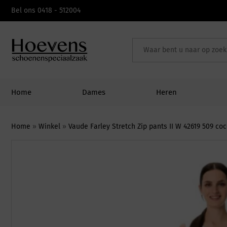
Skip
Bel ons 0418 - 512004
to
content
Home
Dames
Heren
Home
»
Winkel
»
Vaude Farley Stretch Zip pants II W 42619 509 co