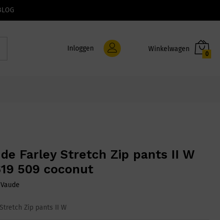
BLOG
Inloggen
0
de Farley Stretch Zip pants II W
19 509 coconut
:
Vaude
Stretch Zip pants II W