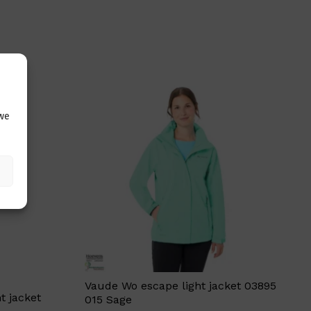
 we
Vaude Wo escape light jacket 03895
t jacket
015 Sage