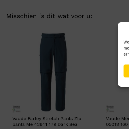
Misschien is dit wat voor u:
We
mo
er
Vaude Farley Stretch Pants Zip
Vaude Men 
pants Me 42641 179 Dark Sea
05018 160