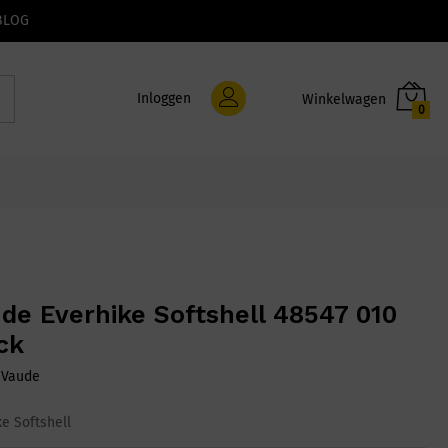
BLOG
Inloggen
0
de Everhike Softshell 48547 010
ck
:
Vaude
ke Softshell