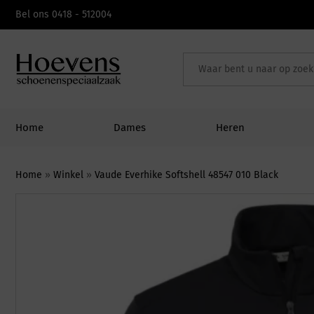
Skip
Bel ons 0418 - 512004
to
content
Home
Dames
Heren
Home
»
Winkel
»
Vaude Everhike Softshell 48547 010 Black