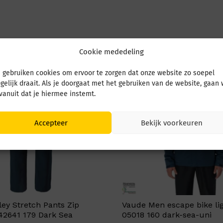
Cookie mededeling
 gebruiken cookies om ervoor te zorgen dat onze website zo soepel
gelijk draait. Als je doorgaat met het gebruiken van de website, gaan
 vanuit dat je hiermee instemt.
Accepteer
Bekijk voorkeuren
ey Stretch Pants Zip
Vaude Men escape bike lig
42641 179 Dark Sea
05018 160 dark-sea-uni