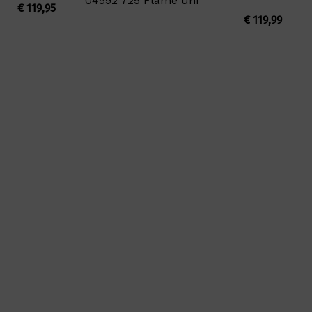
04992 725 Flame uni
€
119,95
€
119,99