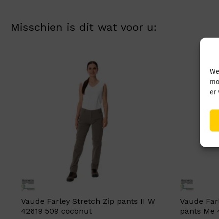
Misschien is dit wat voor u:
We
mo
er
Vaude Farley Stretch Zip pants II W
Vaude Farl
42619 509 coconut
pants Me 