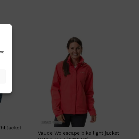
 we
ht jacket
Vaude Wo escape bike light jacket