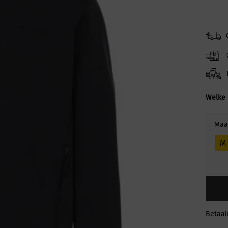
Welke 
Maa
M
Betaa