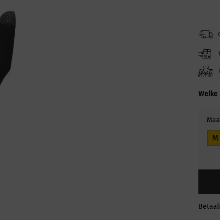
Welke 
Maa
M
Betaa