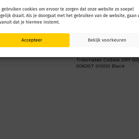
 gebruiken cookies om ervoor te zorgen dat onze website zo soepel
gelijk draait. Als je doorgaat met het gebruiken van de website, gaan
 vanuit dat je hiermee instemt.
s Thermo Blanket TM-
Accepteer
Bekijk voorkeuren
ange
€
27,50
Trekmates Codale DRY Gl
006307 01000 Black