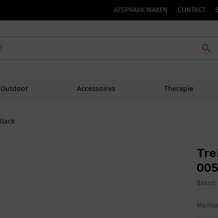
AFSPRAAK MAKEN
CONTACT
Outdoor
Accessoires
Therapie
Black
Tre
005
Brand
Merino