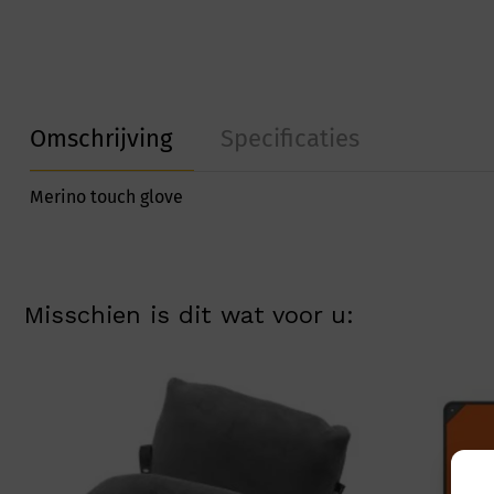
Omschrijving
Specificaties
Merino touch glove
Misschien is dit wat voor u: