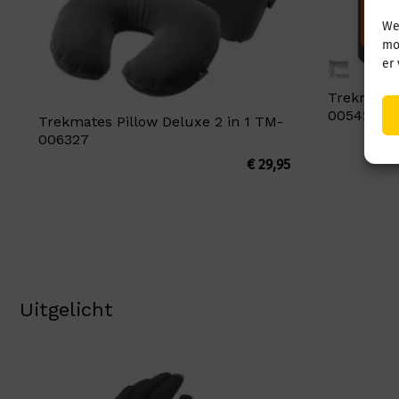
We
mo
er
Trekmate
005421 Or
Trekmates Pillow Deluxe 2 in 1 TM-
006327
€
29,95
Uitgelicht