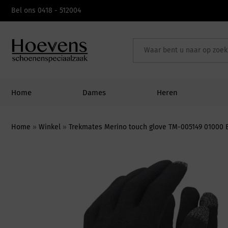
Skip
Bel ons 0418 - 512004
to
content
Home
Dames
Heren
Home
»
Winkel
»
Trekmates Merino touch glove TM-005149 01000 