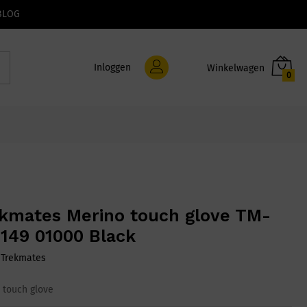
BLOG
Inloggen
0
kmates Merino touch glove TM-
149 01000 Black
:
Trekmates
 touch glove