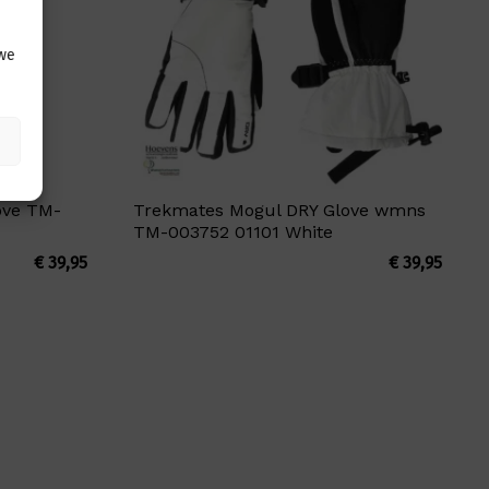
 we
ove TM-
Trekmates Mogul DRY Glove wmns
TM-003752 01101 White
€
39,95
€
39,95