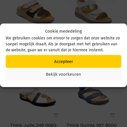
Cookie mededeling
We gebruiken cookies om ervoor te zorgen dat onze website zo
Think Meggie 444
Think Meggie 586 1020
soepel mogelijk draait. Als je doorgaat met het gebruiken van
3020 Taupe Combie
Bianco
de website, gaan we er vanuit dat je hiermee instemt.
€
129,95
€
129,95
Accepteer
Bekijk voorkeuren
Think Julia 246 0060
Think Dumia 297 8000