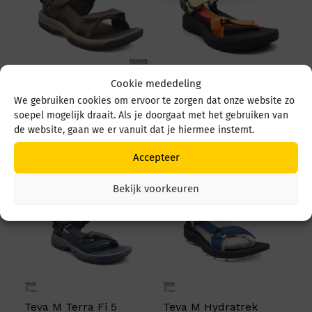
Cookie mededeling
Teva Langdon Sandal
Teva Hurricane XLT3
We gebruiken cookies om ervoor te zorgen dat onze website zo
M 1015149 Walnut
M 1173670 BRMU Multi
soepel mogelijk draait. Als je doorgaat met het gebruiken van
Color
€
109,95
de website, gaan we er vanuit dat je hiermee instemt.
€
89,95
Accepteer
Bekijk voorkeuren
Teva M Terra Fi 5
Teva M Hydratrek