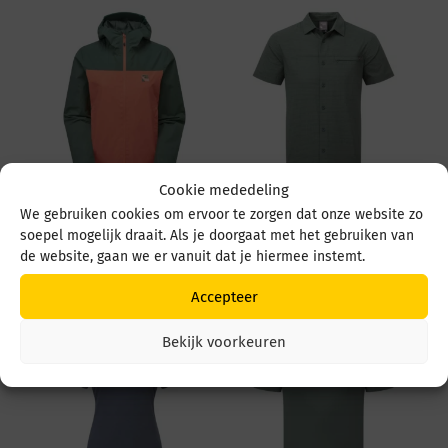
Cookie mededeling
Spray Way Sawel
Spray Way Tolstra SS
We gebruiken cookies om ervoor te zorgen dat onze website zo
Jacket Sawel sp-01713
SP-007231 SP-01623
soepel mogelijk draait. Als je doorgaat met het gebruiken van
Emberglow/Bonsai
Balsam green
de website, gaan we er vanuit dat je hiermee instemt.
€
189,95
€
79,95
Accepteer
Bekijk voorkeuren