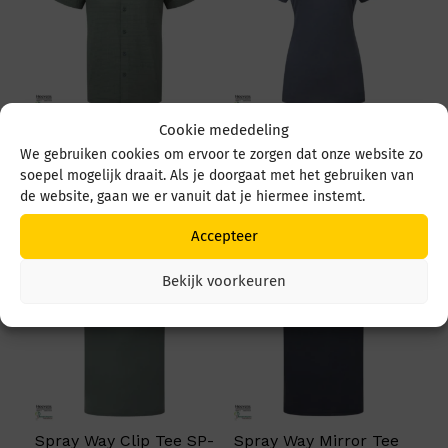
Cookie mededeling
Spray Way Tolstra SS
Spray Way Fleur Tee W
SP-007231 SP-01623
SP-008667 SP-01714
We gebruiken cookies om ervoor te zorgen dat onze website zo
Balsam green
Flint Stone
soepel mogelijk draait. Als je doorgaat met het gebruiken van
de website, gaan we er vanuit dat je hiermee instemt.
€
79,95
€
39,95
Accepteer
Bekijk voorkeuren
Spray Way Clip Tee SP-
Spray Way Mirror Tee