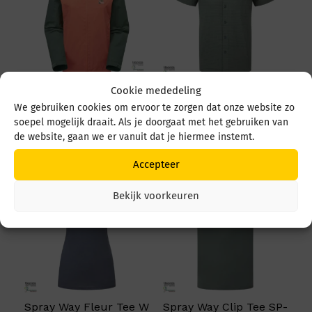
Cookie mededeling
Spray Way Sawel
Spray Way Tolstra SS
Jacket Sawel sp-01713
SP-007231 SP-01623
We gebruiken cookies om ervoor te zorgen dat onze website zo
Emberglow/Bonsai
Balsam green
soepel mogelijk draait. Als je doorgaat met het gebruiken van
de website, gaan we er vanuit dat je hiermee instemt.
€
189,95
€
79,95
Accepteer
Bekijk voorkeuren
Spray Way Fleur Tee W
Spray Way Clip Tee SP-