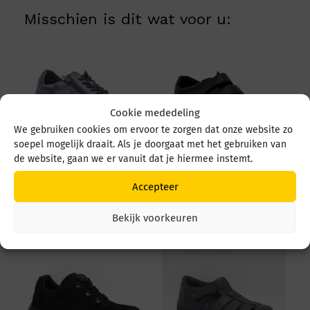
Misschien is dit wat voor u:
Cookie mededeling
We gebruiken cookies om ervoor te zorgen dat onze website zo
soepel mogelijk draait. Als je doorgaat met het gebruiken van
de website, gaan we er vanuit dat je hiermee instemt.
Solidus 83010 83010
Solidus 64500 64500
Accepteer
00021 Schwartz
00091 Zwart
€
169,95
€
179,95
Bekijk voorkeuren