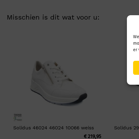
Misschien is dit wat voor u:
We
mo
er
Solidus 46024 46024 10066 weiss
Solidus 2
€
219,95