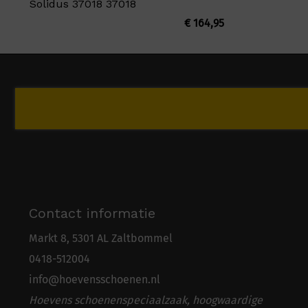
Solidus 37018 37018
€
164,95
Contact informatie
Markt 8, 5301 AL Zaltbommel
0418-5
1
2004
info@hoevensschoenen.nl
Hoevens schoenenspeciaalzaak, hoogwaardige