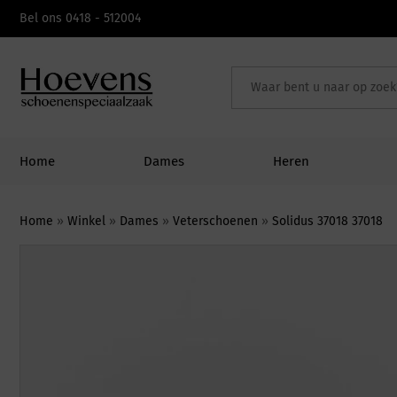
Skip
Bel ons 0418 - 512004
to
content
Home
Dames
Heren
Home
»
Winkel
»
Dames
»
Veterschoenen
»
Solidus 37018 37018