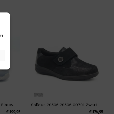
 we
8 Blauw
Solidus 29506 29506 00791 Zwart
€
199,95
€
174,95