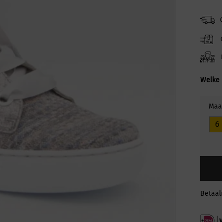
Welke 
Maa
6
Betaa