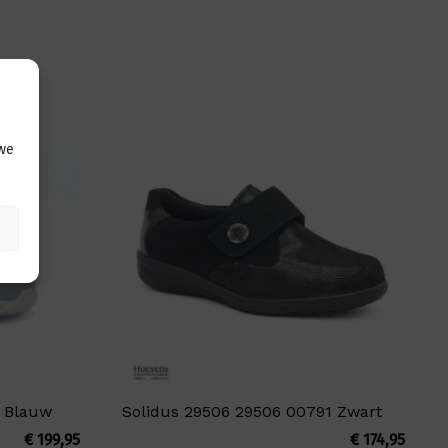
 we
8 Blauw
Solidus 29506 29506 00791 Zwart
€
199,95
€
174,95