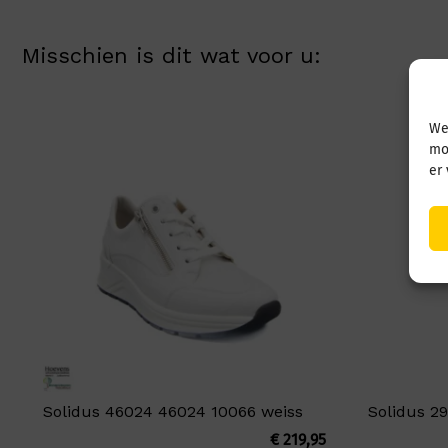
Misschien is dit wat voor u:
We
mo
er
Solidus 46024 46024 10066 weiss
Solidus 2
€
219,95