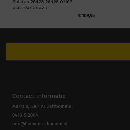
Solidus 26428 26428 01162
platin/anthrazit
€
169,95
Contact informatie
Markt 8, 5301 AL Zaltbommel
0418-5
1
2004
info@hoevensschoenen.nl