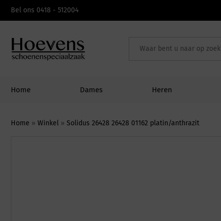
Skip
Bel ons 0418 - 512004
to
content
Home
Dames
Heren
Home
»
Winkel
»
Solidus 26428 26428 01162 platin/anthrazit