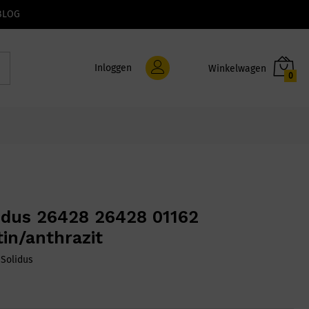
BLOG
Inloggen
0
idus 26428 26428 01162
tin/anthrazit
:
Solidus