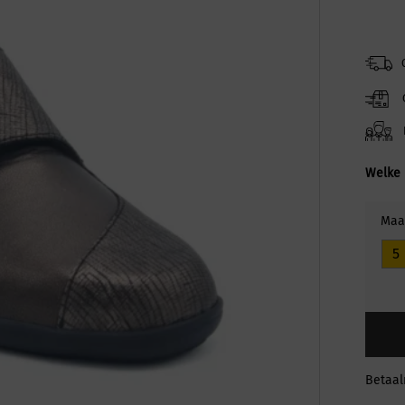
Welke 
Maa
5
Betaa