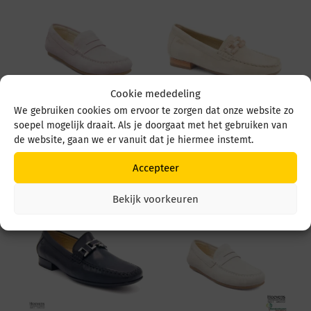
Cookie mededeling
We gebruiken cookies om ervoor te zorgen dat onze website zo
soepel mogelijk draait. Als je doorgaat met het gebruiken van
Sioux Simadesa-700
Sioux Cortizia 724
4208 Princess
67090 desert
de website, gaan we er vanuit dat je hiermee instemt.
€
99,95
€
129,95
Accepteer
Bekijk voorkeuren