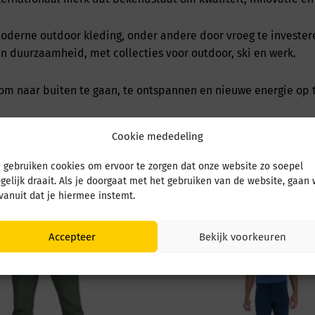
 moderne outdoor kleding, onder andere door vroeg te investe
 duurzaamheid, met collecties voor outdoor, ski en werk.
om naar buiten te gaan, te ontspannen en nieuwe energie op t
Cookie mededeling
 gebruiken cookies om ervoor te zorgen dat onze website zo soepel
gelijk draait. Als je doorgaat met het gebruiken van de website, gaan
 vanuit dat je hiermee instemt.
Accepteer
Bekijk voorkeuren