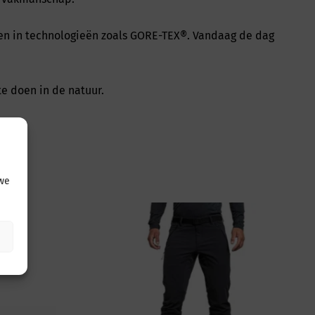
ren in technologieën zoals GORE-TEX®. Vandaag de dag
e doen in de natuur.
 we