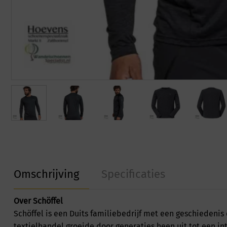
Omschrijving
Specificaties
Over Schöffel
Schöffel
is een Duits familiebedrijf met een geschiedenis
textielhandel groeide door generaties heen uit tot een i