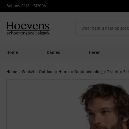
Skip
Bel ons 0418 - 512004
to
content
Home
Dames
Heren
Home
»
Winkel
»
Outdoor
»
Heren
»
Outdoorkleding
»
T shirt
»
Sc