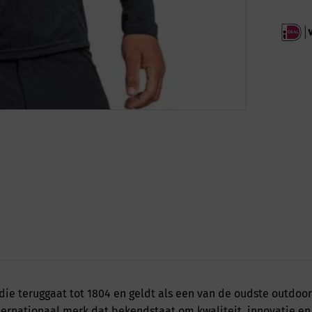
 die teruggaat tot 1804 en geldt als een van de oudste outdoo
nternationaal merk dat bekendstaat om kwaliteit, innovatie 