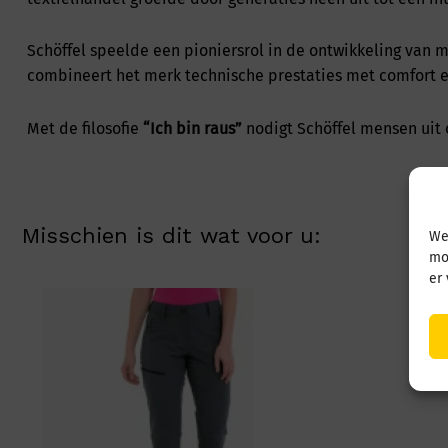
Schöffel speelde een pioniersrol in de ontwikkeling van
combineert het merk technische prestaties met comfort en
Met de filosofie
“Ich bin raus”
nodigt Schöffel mensen uit 
Misschien is dit wat voor u:
We
mo
er