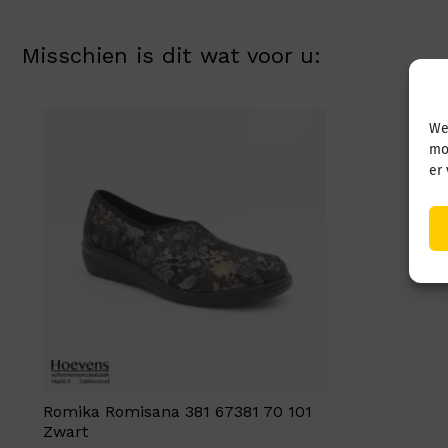
Misschien is dit wat voor u:
We
mo
er
Romika Romisana 381 67381 70 101
Zwart