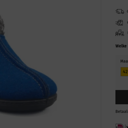
Welke 
Maa
42
Betaa