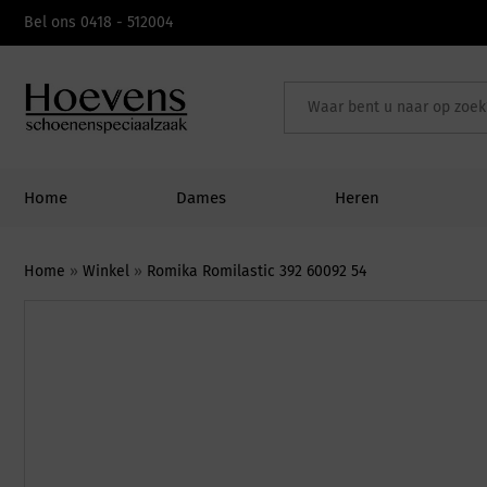
Skip
Bel ons 0418 - 512004
to
content
Home
Dames
Heren
Home
»
Winkel
»
Romika Romilastic 392 60092 54