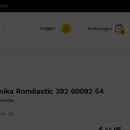
BLOG
Inloggen
0
ika Romilastic 392 60092 54
:
Romika
stic 392