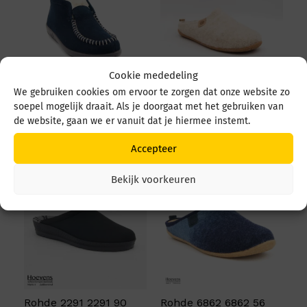
Cookie mededeling
We gebruiken cookies om ervoor te zorgen dat onze website zo
Rohde 2236 2236 50
Rohde Tivoli-d 6865
soepel mogelijk draait. Als je doorgaat met het gebruiken van
Blue
natur
de website, gaan we er vanuit dat je hiermee instemt.
€
54,95
€
49,95
Accepteer
Bekijk voorkeuren
Rohde 2291 2291 90
Rohde 6862 6862 56