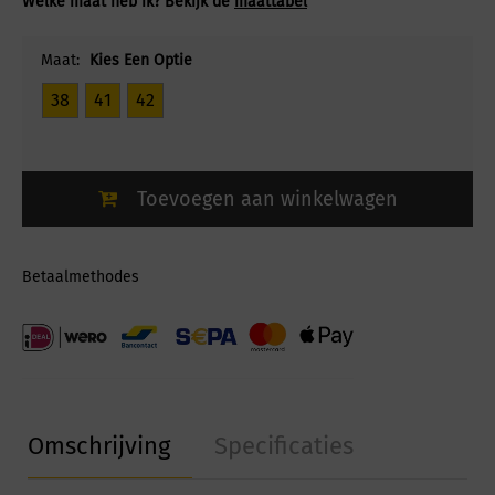
Welke maat heb ik? Bekijk de
maattabel
Maat:
Kies Een Optie
38
41
42
Toevoegen aan winkelwagen
Betaalmethodes
Omschrijving
Specificaties