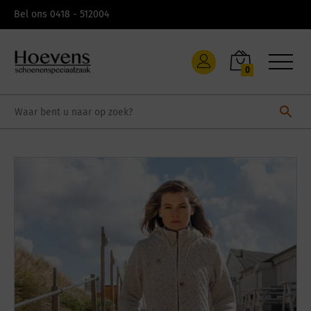
Skip
Bel ons 0418 - 512004
to
content
0