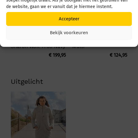
soepel mogelijk draait. Als je doorgaat met het gebruiken van
de website, gaan we er vanuit dat je hiermee instemt.
Accepteer
Bekijk voorkeuren
Pure Wool Damesvest
Pure Wool Lisa WJK 06
Sharon WJK 1709 Navy
Multi
€
199,95
€
124,95
Uitgelicht