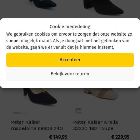
Cookie mededeling
Peter Kaiser 48589
Peter Kaiser Baka
We gebruiken cookies om ervoor te zorgen dat onze website zo
48589 528 Zwart
87463 803 Zwart
soepel mogelijk draait. Als je doorgaat met het gebruiken van
€
129,95
€
229,95
de website, gaan we er vanuit dat je hiermee instemt.
Accepteer
Bekijk voorkeuren
Peter Kaiser
Peter Kaiser Arella
madelaine 68903 240
33330 182 Taupe
€
149,95
€
229,95