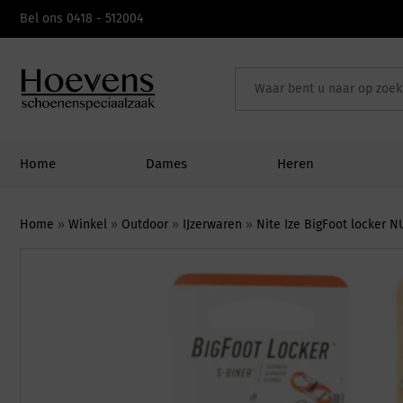
Skip
Bel ons 0418 - 512004
to
content
Home
Dames
Heren
Home
»
Winkel
»
Outdoor
»
IJzerwaren
»
Nite Ize BigFoot locker 