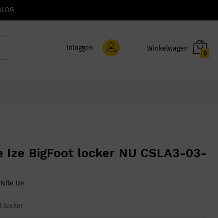
BLOG
Inloggen
0
e Ize BigFoot locker NU CSLA3-03-
:
Nite Ize
t locker