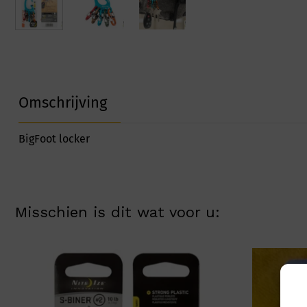
Omschrijving
BigFoot locker
Misschien is dit wat voor u: