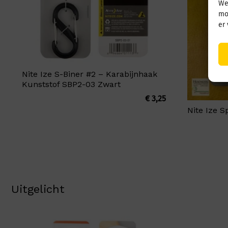
We
mo
er
Nite Ize S-Biner #2 – Karabijnhaak
Kunststof SBP2-03 Zwart
€
3,25
Nite Ize S
Uitgelicht