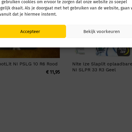
 gebruiken cookies om ervoor te zorgen dat onze website zo soepel
gelijk draait. Als je doorgaat met het gebruiken van de website, gaan
 vanuit dat je hiermee instemt.
Accepteer
Bekijk voorkeuren
potLit NI PSLG 10 R6 Rood
Nite Ize Slaplit oplaadba
NI SLPR 33 R3 Geel
€
11,95