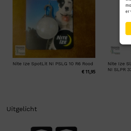
mo
er
Nite Ize SpotLit NI PSLG 10 R6 Rood
Nite Ize 
NI SLPR 3
€
11,95
Uitgelicht