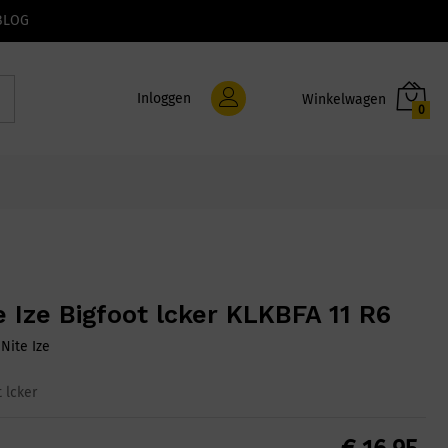
BLOG
Inloggen
0
e Ize Bigfoot lcker KLKBFA 11 R6
:
Nite Ize
 lcker