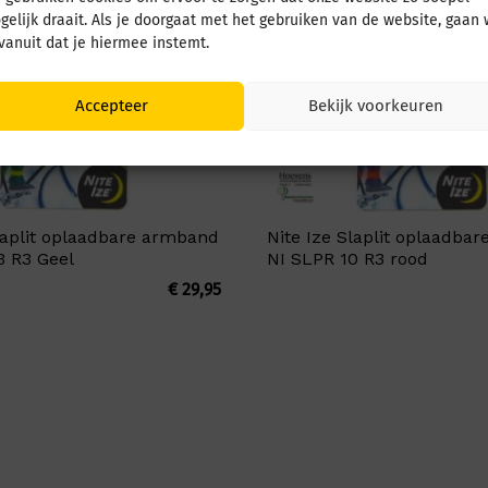
gelijk draait. Als je doorgaat met het gebruiken van de website, gaan
 vanuit dat je hiermee instemt.
Accepteer
Bekijk voorkeuren
Slaplit oplaadbare armband
Nite Ize Slaplit oplaadba
3 R3 Geel
NI SLPR 10 R3 rood
€
29,95