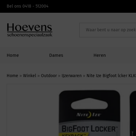
Skip
Bel ons 0418 - 512004
to
content
Home
Dames
Heren
Home
»
Winkel
»
Outdoor
»
IJzerwaren
»
Nite Ize Bigfoot lcker KLK