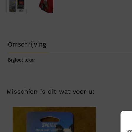
Omschrijving
Bigfoot lcker
Misschien is dit wat voor u:
We