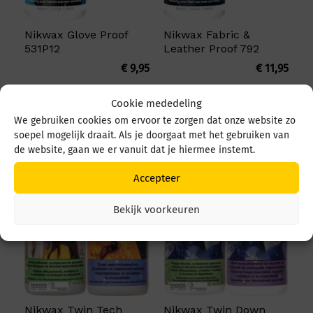
Nikwax Glove Proof
Nikwax Fabric &
531P12
Leather Proof 792
€
9,95
€
11,95
Cookie mededeling
We gebruiken cookies om ervoor te zorgen dat onze website zo
soepel mogelijk draait. Als je doorgaat met het gebruiken van
de website, gaan we er vanuit dat je hiermee instemt.
Accepteer
Bekijk voorkeuren
Nikwax Twin Tech
Nikwax Twin Down