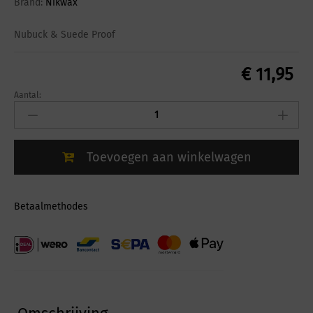
Brand:
Nikwax
Nubuck & Suede Proof
€
11,95
Aantal:
Nikwax
Nubuck
&
Suede
Toevoegen aan winkelwagen
Proof
772
quantity
Betaalmethodes