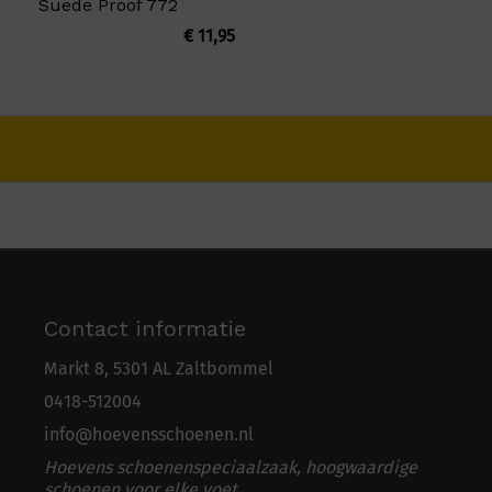
Suede Proof 772
€
11,95
Contact informatie
Markt 8, 5301 AL Zaltbommel
0418-5
1
2004
info@hoevensschoenen.nl
Hoevens schoenenspeciaalzaak, hoogwaardige
schoenen voor elke voet.