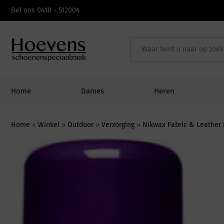
Skip
Bel ons 0418 - 512004
to
content
Home
Dames
Heren
Home
»
Winkel
»
Outdoor
»
Verzorging
»
Nikwax Fabric & Leather 