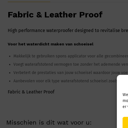
Fabric & Leather Proof
High performance waterproofer designed to revitalise bre
Voor het waterdicht maken van schoeisel
Makkelijk te gebruiken spons applicator voor alle gecombineer
Voegt waterafstotend vermogen toe zonder het ademende vermo
Verbetert de prestaties van jouw schoeisel waardoor jouw voet
Aanbevolen voor elk type waterafstotend schoeisel zoals; Go
Fabric & Leather Proof
We
mo
er
Misschien is dit wat voor u: