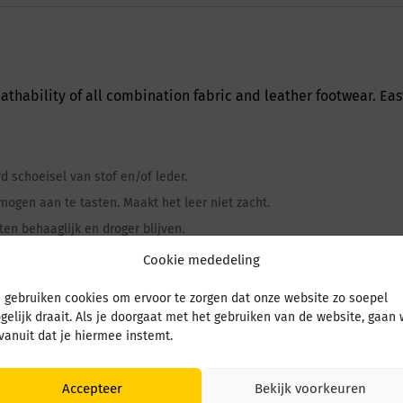
athability of all combination fabric and leather footwear. Ea
d schoeisel van stof en/of leder.
gen aan te tasten. Maakt het leer niet zacht.
en behaaglijk en droger blijven.
re-Tex® and eVent®, Sympatex ®
Cookie mededeling
 gebruiken cookies om ervoor te zorgen dat onze website zo soepel
gelijk draait. Als je doorgaat met het gebruiken van de website, gaan
 vanuit dat je hiermee instemt.
Accepteer
Bekijk voorkeuren