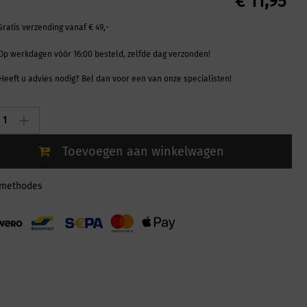
€
11,95
Gratis verzending vanaf € 49,-
Op werkdagen vóór 16:00 besteld, zelfde dag verzonden!
Heeft u advies nodig? Bel dan voor een van onze specialisten!
x
r
Toevoegen aan winkelwagen
lmethodes
ty