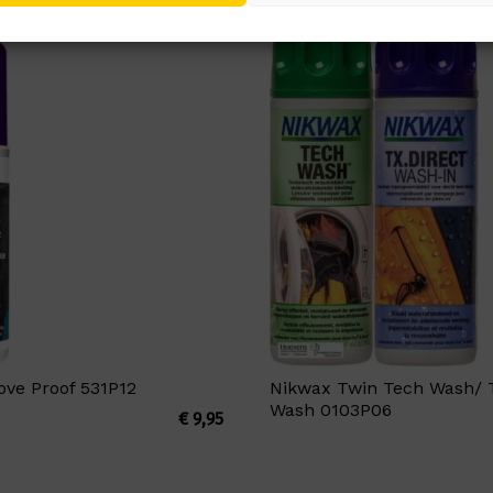
ove Proof 531P12
Nikwax Twin Tech Wash/ T
Wash 0103P06
€
9,95