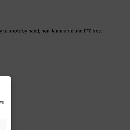
sy to apply by hand, non flammable and PFC free.
 we