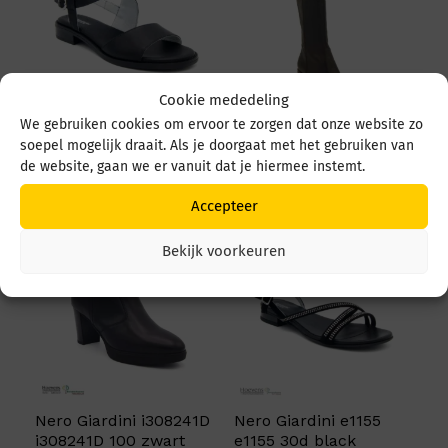
Cookie mededeling
We gebruiken cookies om ervoor te zorgen dat onze website zo
Nero Giardini e4104
Nero Giardini i308860D
soepel mogelijk draait. Als je doorgaat met het gebruiken van
e4104 60d zwart
i308860D 100 zwart
de website, gaan we er vanuit dat je hiermee instemt.
€
139,95
€
219,95
Accepteer
Bekijk voorkeuren
Nero Giardini i308241D
Nero Giardini e1155
i308241D 100 zwart
e1155 30d black