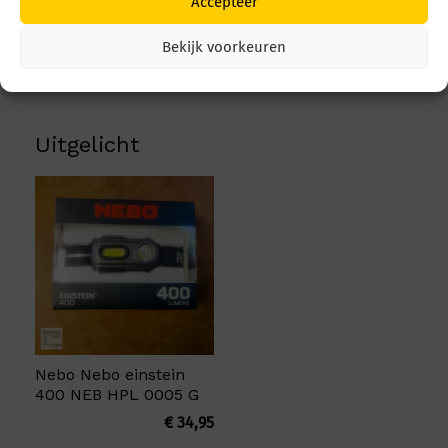
Accepteer
Nebo 180 Beam + Spot
Nebo Blackout backup
NEB-HLP-0021-G
NEB-ARE-0003-G
Bekijk voorkeuren
€
44,95
€
19,95
Uitgelicht
Nebo Nebo einstein
400 NEB HPL 0005 G
€
34,95