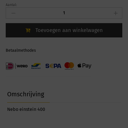
Aantal:
Nebo
Nebo
einstein
400
Toevoegen aan winkelwagen
NEB
HPL
0005
G
Betaalmethodes
quantity
Omschrijving
Nebo einstein 400