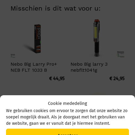
Misschien is dit wat voor u:
Nebo Big Larry Pro+
Nebo Big larry 3
NEB FLT 1033 B
nebflt1041g
€
44,95
€
24,95
Cookie mededeling
We gebruiken cookies om ervoor te zorgen dat onze website zo
soepel mogelijk draait. Als je doorgaat met het gebruiken van
de website, gaan we er vanuit dat je hiermee instemt.